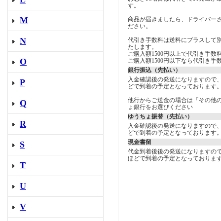
す。
M
商品が届きましたら、ドライバー
ださい。
N
代引き手数料は送料にプラスして
たします。
ご購入額1500円以上で代引き手数料
O
ご購入額1500円以下なら代引き手数
銀行振込（先払い）
入金確認後の発送になりますので
P
どで到着の予定となっております
他行からご送金の場合は「その他
Q
ょ銀行をお選びください
ゆうちょ振替（先払い）
R
入金確認後の発送になりますので
どで到着の予定となっております
現金書留
S
代金到着後後の発送になりますの
ほどで到着の予定となっておりま
T
U
V