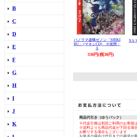
B
C
D
パノラマ虚構ゼノン「SHIKI
XA-
BU」 (マキシCD) ※状態・
E
A
330円(税30円)
F
G
H
I
J
商品代引き（ゆうパック）
K
※代金引換は初回ご利用のお客様
※送料よりも商品代金が下回る場
お断りする場合もございます
L
お急ぎの場合は代引きでの発送が