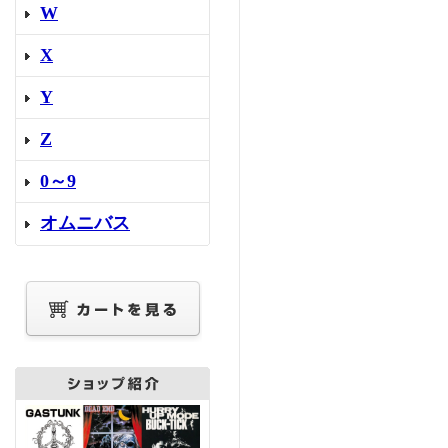
W
X
Y
Z
0～9
オムニバス