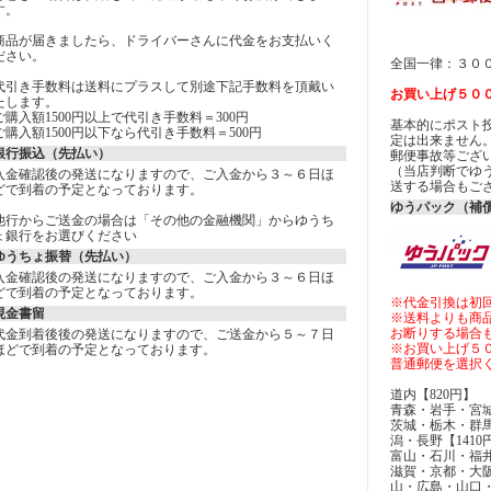
す。
商品が届きましたら、ドライバーさんに代金をお支払いく
ださい。
全国一律：３０
代引き手数料は送料にプラスして別途下記手数料を頂戴い
お買い上げ５０
たします。
ご購入額1500円以上で代引き手数料＝300円
基本的にポスト
ご購入額1500円以下なら代引き手数料＝500円
定は出来ませ
銀行振込（先払い）
郵便事故等ござ
（当店判断でゆ
入金確認後の発送になりますので、ご入金から３～６日ほ
送する場合もご
どで到着の予定となっております。
ゆうパック（補償
他行からご送金の場合は「その他の金融機関」からゆうち
ょ銀行をお選びください
ゆうちょ振替（先払い）
入金確認後の発送になりますので、ご入金から３～６日ほ
どで到着の予定となっております。
※代金引換は初
現金書留
※送料よりも商
お断りする場合
代金到着後後の発送になりますので、ご送金から５～７日
※お買い上げ５
ほどで到着の予定となっております。
普通郵便を選択
道内【820円】
青森・岩手・宮城
茨城・栃木・群
潟・長野【1410
富山・石川・福井
滋賀・京都・大
山・広島・山口