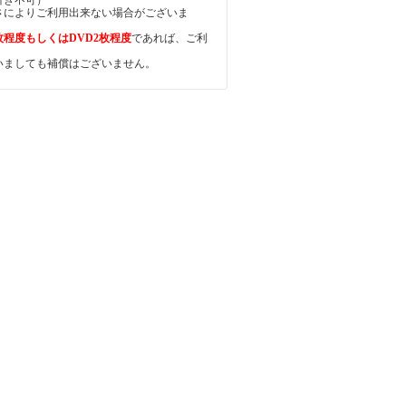
引き不可）
さによりご利用出来ない場合がございま
枚程度もしくはDVD2枚程度
であれば、ご利
いましても補償はございません。