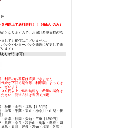
０円
００円以上で送料無料！！（先払いのみ）
投函となりますので、お届け希望日時の指
ん。
いましても補償はございません。
うパックやレターパック発送に変更して発
ざいます）
あり/代引き可）
回ご利用のお客様は選択できません
品代金が下回る場合等ご利用額によっては
もございます
０００円以上で送料無料をご希望の場合は
ください（発送方法は当店で指定）
・秋田・山形・福島【1150円】
馬・埼玉・千葉・東京・神奈川・山梨・新
円】
・岐阜・静岡・愛知・三重【1590円】
阪・兵庫・奈良・和歌山・鳥取・島根・岡
・徳島・香川・愛媛・高知・福岡・佐賀・