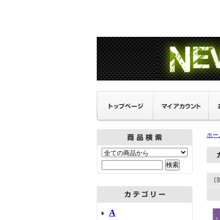
ホー
[
A