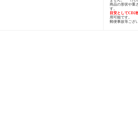
ません。 （代
商品の形状や重
す。
目安としてCD2
用可能です。
郵便事故等ござ