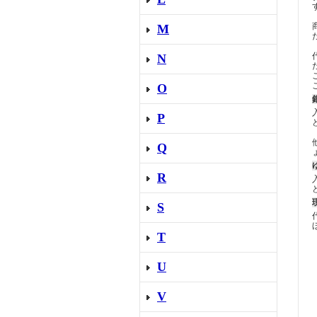
M
N
O
P
Q
R
S
T
U
V