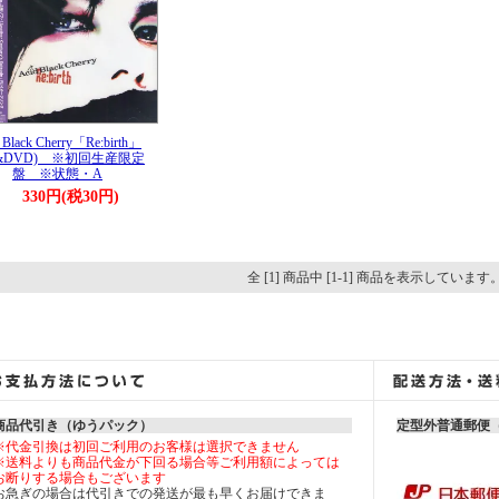
 Black Cherry「Re:birth」
D&DVD) ※初回生産限定
盤 ※状態・A
330円(税30円)
全 [1] 商品中 [1-1] 商品を表示しています
商品代引き（ゆうパック）
定型外普通郵便
※代金引換は初回ご利用のお客様は選択できません
※送料よりも商品代金が下回る場合等ご利用額によっては
お断りする場合もございます
お急ぎの場合は代引きでの発送が最も早くお届けできま