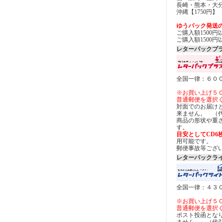
長崎・熊本・大分
沖縄【1750円】
ゆうパック発送
ご購入額1500
ご購入額1500
レターパックプ
全国一律：６０
※お買い上げ５
普通郵便を選択
対面でのお届け
来ません。 （
商品の形状や重
す。
目安としてCD6
用可能です。
郵便事故等ござ
レターパックラ
全国一律：４３
※お買い上げ５
普通郵便を選択
ポスト投函とな