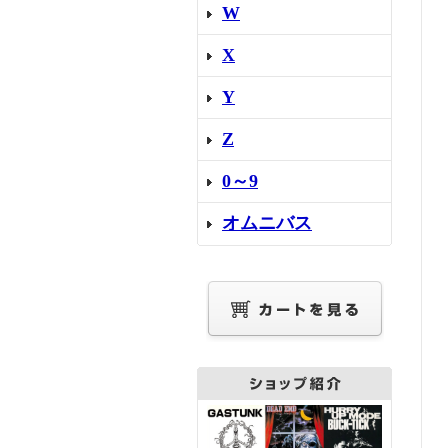
W
X
Y
Z
0～9
オムニバス