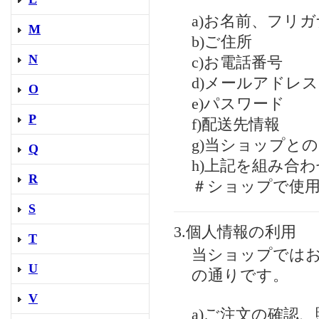
a)お名前、フリガ
M
b)ご住所
N
c)お電話番号
d)メールアドレス
O
e)パスワード
P
f)配送先情報
g)当ショップと
Q
h)上記を組み合
R
＃ショップで使
S
3.個人情報の利用
T
当ショップでは
U
の通りです。
V
a)ご注文の確認、