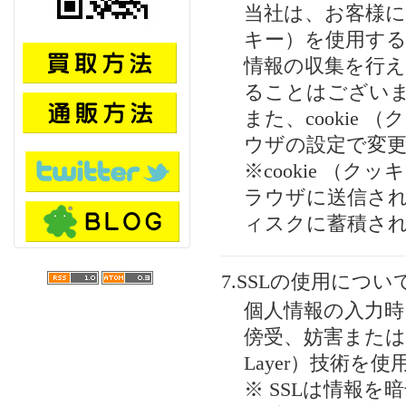
当社は、お客様によ
キー）を使用す
情報の収集を行
ることはござい
また、cookie
ウザの設定で変
※cookie （
ラウザに送信さ
ィスクに蓄積さ
7.SSLの使用につい
個人情報の入力
傍受、妨害または改ざ
Layer）技術を
※ SSLは情報