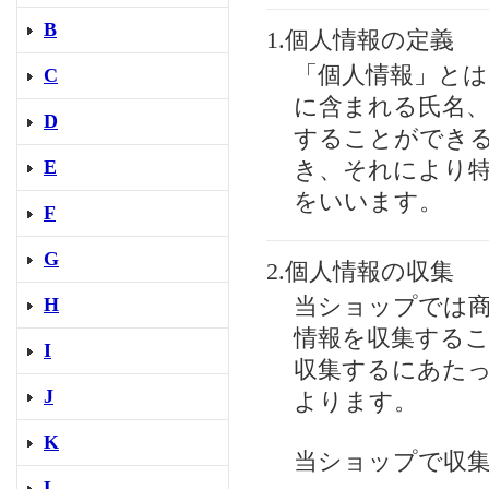
B
1.個人情報の定義
「個人情報」とは
C
に含まれる氏名
D
することができ
E
き、それにより
をいいます。
F
G
2.個人情報の収集
H
当ショップでは
情報を収集する
I
収集するにあた
J
よります。
K
当ショップで収
L