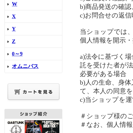
W
b)商品発送の確
c)お問合せの返信
X
Y
当ショップでは
個人情報を開示
Z
0～9
a)法令に基づく
託を受けた者が
オムニバス
必要がある場合
b)人の生命、身
て、本人の同意
c)当ショップを
＃ショップ様の
＃なお、個人情