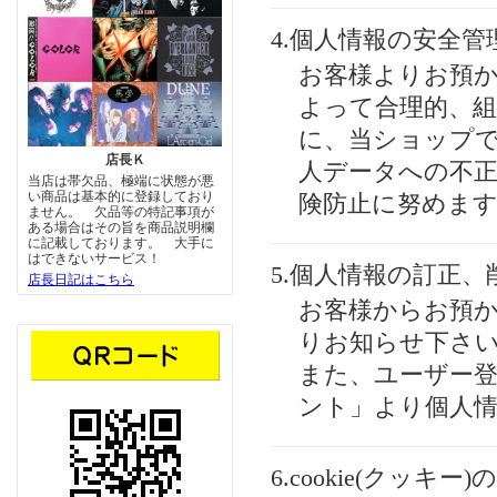
4.個人情報の安全管
お客様よりお預
よって合理的、組
に、当ショップ
店長Ｋ
人データへの不正
当店は帯欠品、極端に状態が悪
い商品は基本的に登録しており
険防止に努めま
ません。 欠品等の特記事項が
ある場合はその旨を商品説明欄
に記載しております。 大手に
はできないサービス！
5.個人情報の訂正、
店長日記はこちら
お客様からお預
りお知らせ下さ
また、ユーザー
ント」より個人
6.cookie(クッキ