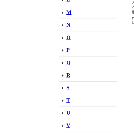
M
N
O
P
Q
R
S
T
U
V