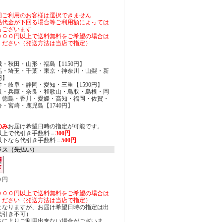
回ご利用のお客様は選択できません
品代金が下回る場合等ご利用額によっては
もございます
０００円以上で送料無料をご希望の場合は
ください（発送方法は当店で指定）
・秋田・山形・福島【1150円】
馬・埼玉・千葉・東京・神奈川・山梨・新
円】
・岐阜・静岡・愛知・三重【1590円】
阪・兵庫・奈良・和歌山・鳥取・島根・岡
・徳島・香川・愛媛・高知・福岡・佐賀・
・宮崎・鹿児島【1740円】
のみ
お届け希望日時の指定が可能です。
円以上で代引き手数料＝
300円
円以下なら代引き手数料＝
500円
ラス（先払い）
０円
０００円以上で送料無料をご希望の場合は
ください（発送方法は当店で指定）
となりますが、お届け希望日時の指定は出
代引き不可）
さによりご利用出来ない場合がございま