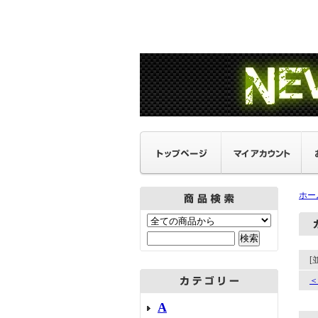
ホー
[
＜
A