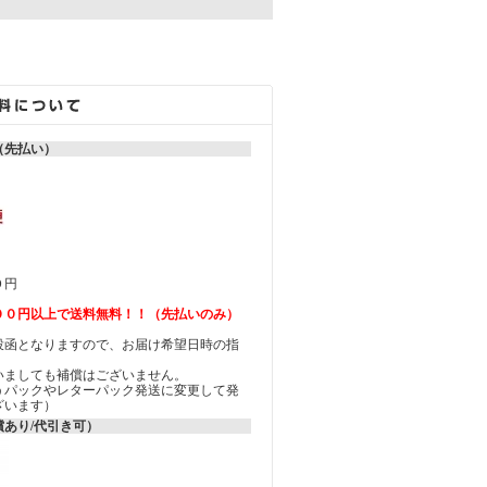
。
（先払い）
０円
００円以上で送料無料！！（先払いのみ）
投函となりますので、お届け希望日時の指
ん。
いましても補償はございません。
うパックやレターパック発送に変更して発
ざいます）
あり/代引き可）