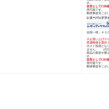
す。
目安としてCD6
用可能です。
郵便事故等ござ
レターパックラ
全国一律：４３
※お買い上げ５
普通郵便を選択
ポスト投函とな
ません。 （代
商品の形状や重
す。
目安としてCD2
用可能です。
郵便事故等ござ