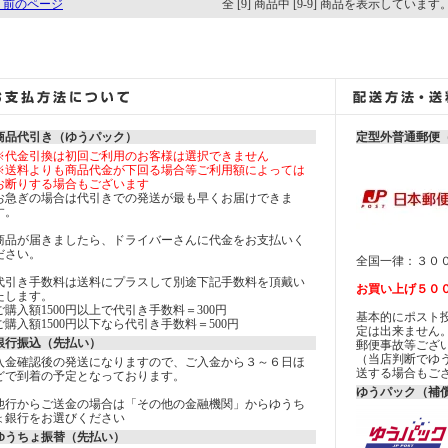
 前のページ
全 [9] 商品中 [9-9] 商品を表示しています
商品代引き（ゆうパック）
定型外普通郵便
※代金引換は初回ご利用のお客様は選択できません
※送料よりも商品代金が下回る場合等ご利用額によっては
お断りする場合もございます
お急ぎの場合は代引きでの発送が最も早くお届けできま
す。
商品が届きましたら、ドライバーさんに代金をお支払いく
ださい。
全国一律：３０
代引き手数料は送料にプラスして別途下記手数料を頂戴い
お買い上げ５０
たします。
ご購入額1500円以上で代引き手数料＝300円
基本的にポスト
ご購入額1500円以下なら代引き手数料＝500円
定は出来ませ
銀行振込（先払い）
郵便事故等ござ
（当店判断でゆ
入金確認後の発送になりますので、ご入金から３～６日ほ
送する場合もご
どで到着の予定となっております。
ゆうパック（補償
他行からご送金の場合は「その他の金融機関」からゆうち
ょ銀行をお選びください
ゆうちょ振替（先払い）