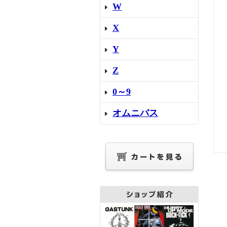
W
X
Y
Z
0～9
オムニバス