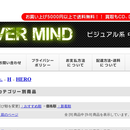
H
HERO
ム
＞
＞
並び順を変更]
・おすすめ順
・価格順
・新着順
 前のページ
全 [9] 商品中 [9-9] 商品を表示しています