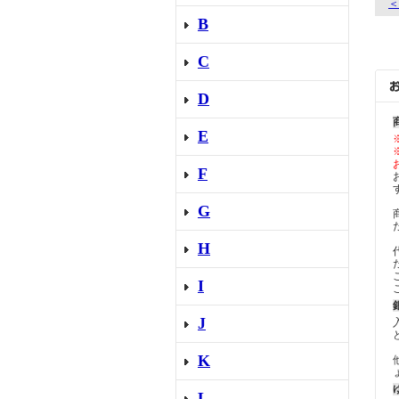
＜
B
C
D
E
F
G
H
I
J
K
L