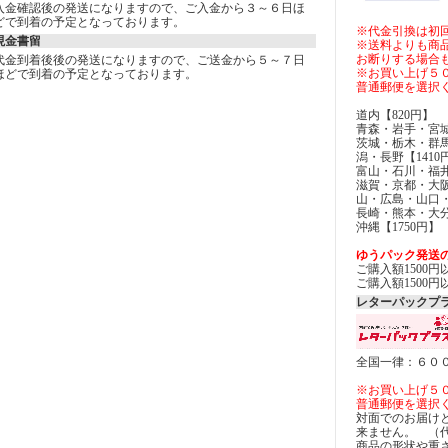
入金確認後の発送になりますので、ご入金から３～６日ほ
どで到着の予定となっております。
※代金引換は初
現金書留
※送料よりも商
お断りする場合
代金到着後後の発送になりますので、ご送金から５～７日
※お買い上げ５
ほどで到着の予定となっております。
普通郵便を選択
道内【820円】
青森・岩手・宮城
茨城・栃木・群
潟・長野【1410
富山・石川・福井
滋賀・京都・大
山・広島・山口
長崎・熊本・大分
沖縄【1750円】
ゆうパック発送
ご購入額1500
ご購入額1500
レターパックプ
全国一律：６０
※お買い上げ５
普通郵便を選択
対面でのお届け
来ません。 （
商品の形状や重