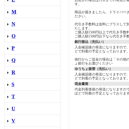
す。
M
商品が届きましたら、ドライバー
ださい。
N
代引き手数料は送料にプラスして
たします。
ご購入額1500円以上で代引き手数料
O
ご購入額1500円以下なら代引き手数
銀行振込（先払い）
入金確認後の発送になりますので
P
どで到着の予定となっております
他行からご送金の場合は「その他
Q
ょ銀行をお選びください
ゆうちょ振替（先払い）
R
入金確認後の発送になりますので
どで到着の予定となっております
S
現金書留
代金到着後後の発送になりますの
ほどで到着の予定となっておりま
T
U
V