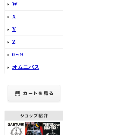
W
X
Y
Z
0～9
オムニバス