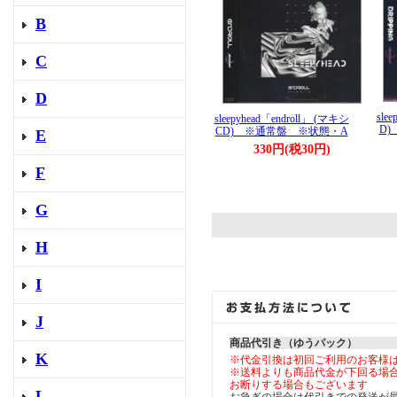
B
C
D
sle
sleepyhead「endroll」 (マキシ
D
CD) ※通常盤 ※状態・A
E
330円(税30円)
F
G
H
I
J
商品代引き（ゆうパック）
K
※代金引換は初回ご利用のお客様
※送料よりも商品代金が下回る場
お断りする場合もございます
L
お急ぎの場合は代引きでの発送が