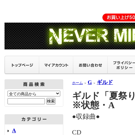
G
ギルド
ホーム
＞
＞
ギルド「夏祭り」
※状態・A
●収録曲●
A
CD