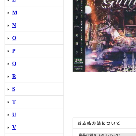
M
N
O
P
Q
R
S
T
U
V
商品代引き（ゆうパック）