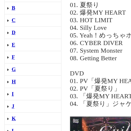
01. 夏祭り
B
02. 爆発MY HEART
03. HOT LIMIT
C
04. Silly Love
D
05. Yeah！めっち
06. CYBER DIVER
E
07. System Monster
F
08. Getting Better
G
DVD
01. PV「爆発MY HE
H
02. PV「夏祭り」
I
03. 「爆発MY HE
04. 「夏祭り」ジ
J
K
L