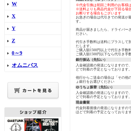
W
※代金引換は初回ご利用のお客様
※送料よりも商品代金が下回る場
お断りする場合もございます
X
お急ぎの場合は代引きでの発送が
す。
Y
商品が届きましたら、ドライバー
ださい。
Z
代引き手数料は送料にプラスして
たします。
ご購入額1500円以上で代引き手数料
0～9
ご購入額1500円以下なら代引き手数
銀行振込（先払い）
オムニバス
入金確認後の発送になりますので
どで到着の予定となっております
他行からご送金の場合は「その他
ょ銀行をお選びください
ゆうちょ振替（先払い）
入金確認後の発送になりますので
どで到着の予定となっております
現金書留
代金到着後後の発送になりますの
ほどで到着の予定となっておりま