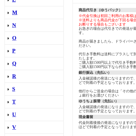
商品代引き（ゆうパック）
M
※代金引換は初回ご利用のお客様
※送料よりも商品代金が下回る場
N
お断りする場合もございます
お急ぎの場合は代引きでの発送が
す。
O
商品が届きましたら、ドライバー
ださい。
P
代引き手数料は送料にプラスして
たします。
Q
ご購入額1500円以上で代引き手数料
ご購入額1500円以下なら代引き手数
銀行振込（先払い）
R
入金確認後の発送になりますので
どで到着の予定となっております
S
他行からご送金の場合は「その他
ょ銀行をお選びください
T
ゆうちょ振替（先払い）
入金確認後の発送になりますので
どで到着の予定となっております
U
現金書留
代金到着後後の発送になりますの
V
ほどで到着の予定となっておりま