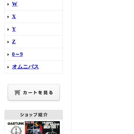
W
X
Y
Z
0～9
オムニバス