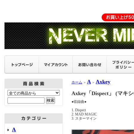
A
Axkey
ホーム
＞
＞
Axkey「Dispect」 (マ
●収録曲●
1. Dispect
2. MAD MAGIC
3. スターマイン
A