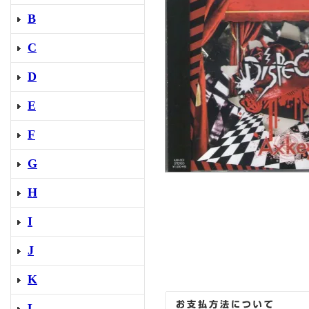
B
C
D
E
F
G
H
I
J
K
L