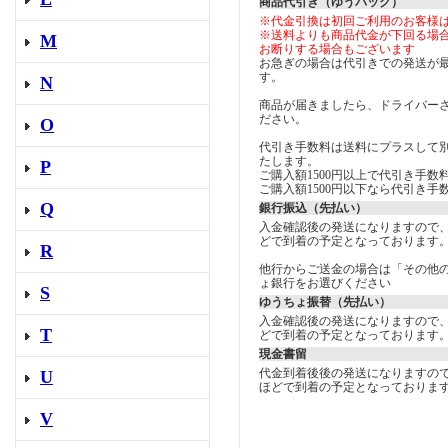
商品代引き（ゆうパック）
※代金引換は初回ご利用のお客様
※送料よりも商品代金が下回る場
M
お断りする場合もございます
お急ぎの場合は代引きでの発送が
す。
N
商品が届きましたら、ドライバー
ださい。
O
代引き手数料は送料にプラスして
たします。
P
ご購入額1500円以上で代引き手数料
ご購入額1500円以下なら代引き手数
Q
銀行振込（先払い）
入金確認後の発送になりますので
どで到着の予定となっております
R
他行からご送金の場合は「その他
ょ銀行をお選びください
S
ゆうちょ振替（先払い）
入金確認後の発送になりますので
T
どで到着の予定となっております
現金書留
代金到着後後の発送になりますの
U
ほどで到着の予定となっておりま
V