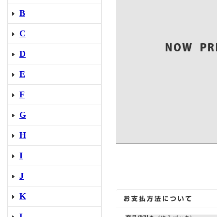
B
C
D
E
F
G
H
I
J
K
L