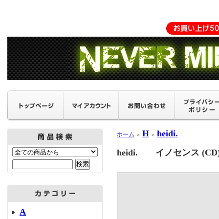
H
heidi.
ホーム
＞
＞
heidi. イノセンス (
A