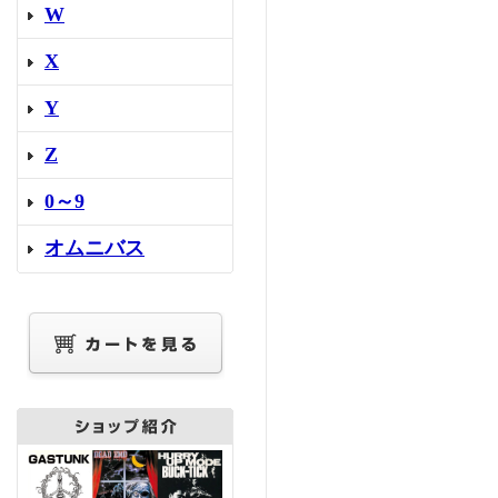
W
X
Y
Z
0～9
オムニバス