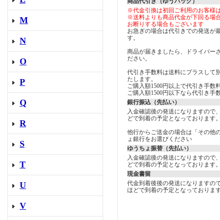
商品代引き（ゆうパック）
※代金引換は初回ご利用のお客様
※送料よりも商品代金が下回る場
M
お断りする場合もございます
お急ぎの場合は代引きでの発送が
す。
N
商品が届きましたら、ドライバー
ださい。
O
代引き手数料は送料にプラスして
たします。
P
ご購入額1500円以上で代引き手数料
ご購入額1500円以下なら代引き手数
Q
銀行振込（先払い）
入金確認後の発送になりますので
どで到着の予定となっております
R
他行からご送金の場合は「その他
ょ銀行をお選びください
S
ゆうちょ振替（先払い）
入金確認後の発送になりますので
T
どで到着の予定となっております
現金書留
代金到着後後の発送になりますの
U
ほどで到着の予定となっておりま
V