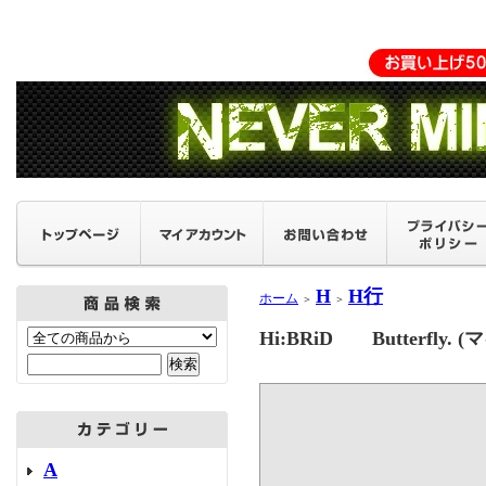
H
H行
ホーム
＞
＞
Hi:BRiD Butterfly
A