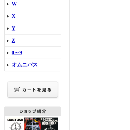
W
X
Y
Z
0～9
オムニバス