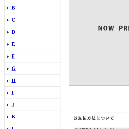
B
C
D
E
F
G
H
I
J
K
L