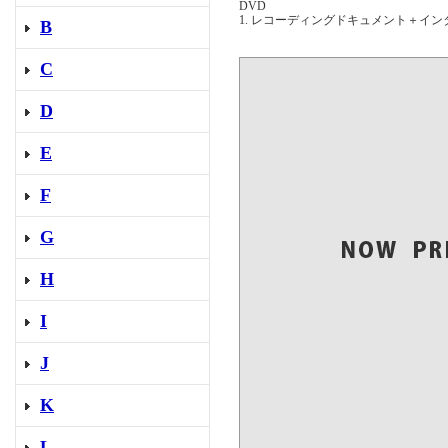
DVD
1. レコーディングドキュメント＋インタ
B
C
D
E
F
G
H
I
J
K
L