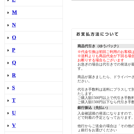
M
N
O
商品代引き（ゆうパック）
P
※代金引換は初回ご利用のお客様
※送料よりも商品代金が下回る場
お断りする場合もございます
Q
お急ぎの場合は代引きでの発送が
す。
R
商品が届きましたら、ドライバー
ださい。
S
代引き手数料は送料にプラスして
たします。
ご購入額1500円以上で代引き手数料
T
ご購入額1500円以下なら代引き手数
銀行振込（先払い）
U
入金確認後の発送になりますので
どで到着の予定となっております
V
他行からご送金の場合は「その他
ょ銀行をお選びください