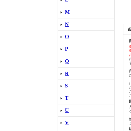
M
N
O
P
Q
R
S
T
U
V