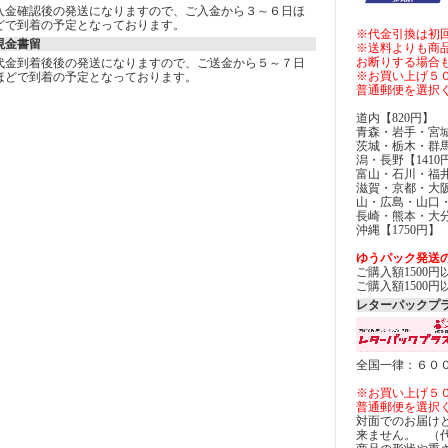
入金確認後の発送になりますので、ご入金から３～６日ほ
どで到着の予定となっております。
※代金引換は初
現金書留
※送料よりも商
お断りする場合
代金到着後後の発送になりますので、ご送金から５～７日
※お買い上げ５
ほどで到着の予定となっております。
普通郵便を選択
道内【820円】
青森・岩手・宮城
茨城・栃木・群
潟・長野【1410
富山・石川・福井
滋賀・京都・大
山・広島・山口
長崎・熊本・大分
沖縄【1750円】
ゆうパック発送
ご購入額1500
ご購入額1500
レターパックプ
全国一律：６０
※お買い上げ５
普通郵便を選択
対面でのお届け
来ません。 （