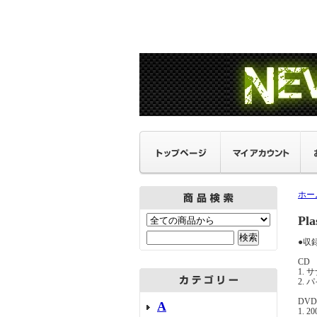
ホー
P
●収
CD
1.
2.
DVD
A
1.