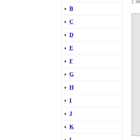
2.
B
C
D
E
F
G
H
I
J
K
L