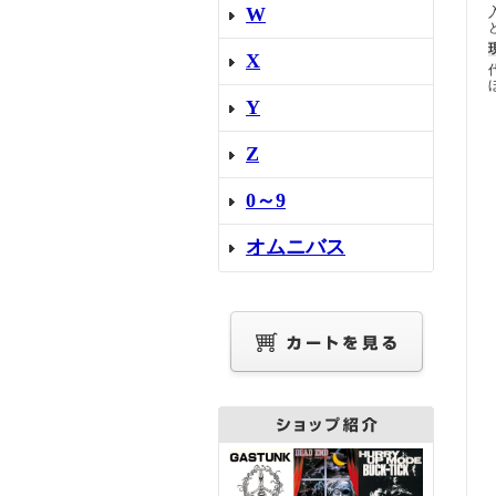
W
X
Y
Z
0～9
オムニバス