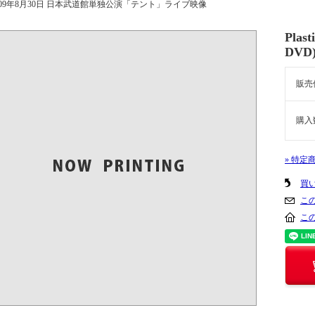
 2009年8月30日 日本武道館単独公演「テント」ライブ映像
Pla
DV
販売
購入
» 特定
買
こ
こ