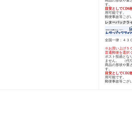
商品の形状や重
す。
目安としてCD6
用可能です。
郵便事故等ござ
レターパックラ
全国一律：４３
※お買い上げ５
普通郵便を選択
ポスト投函とな
ません。 （代
商品の形状や重
す。
目安としてCD2
用可能です。
郵便事故等ござ