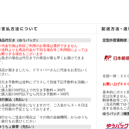
商品代引き（ゆうパック）
定型外普通郵便
※代金引換は初回ご利用のお客様は選択できません
※送料よりも商品代金が下回る場合等ご利用額によっては
お断りする場合もございます
お急ぎの場合は代引きでの発送が最も早くお届けできま
す。
商品が届きましたら、ドライバーさんに代金をお支払いく
ださい。
全国一律：３０
代引き手数料は送料にプラスして別途下記手数料を頂戴い
お買い上げ５０
たします。
ご購入額1500円以上で代引き手数料＝300円
基本的にポスト
ご購入額1500円以下なら代引き手数料＝500円
定は出来ませ
銀行振込（先払い）
郵便事故等ござ
（当店判断でゆ
入金確認後の発送になりますので、ご入金から３～６日ほ
送する場合もご
どで到着の予定となっております。
ゆうパック（補償
他行からご送金の場合は「その他の金融機関」からゆうち
ょ銀行をお選びください
ゆうちょ振替（先払い）