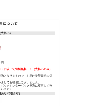
（先払い）
０円
００円以上で送料無料！！（先払いのみ）
投函となりますので、お届け希望日時の指
ん。
いましても補償はございません。
うパックやレターパック発送に変更して発
ざいます）
あり/代引き可）