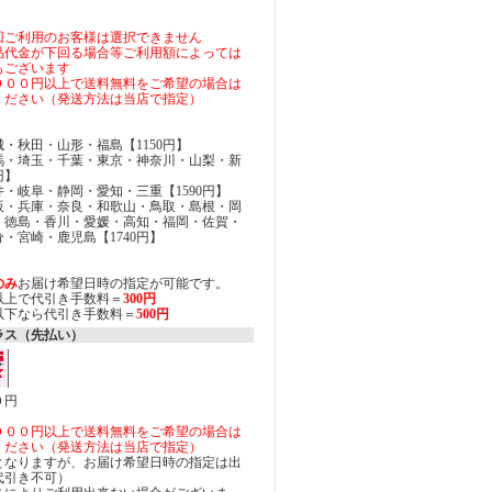
回ご利用のお客様は選択できません
品代金が下回る場合等ご利用額によっては
もございます
０００円以上で送料無料をご希望の場合は
ください（発送方法は当店で指定）
・秋田・山形・福島【1150円】
馬・埼玉・千葉・東京・神奈川・山梨・新
円】
・岐阜・静岡・愛知・三重【1590円】
阪・兵庫・奈良・和歌山・鳥取・島根・岡
・徳島・香川・愛媛・高知・福岡・佐賀・
・宮崎・鹿児島【1740円】
のみ
お届け希望日時の指定が可能です。
円以上で代引き手数料＝
300円
円以下なら代引き手数料＝
500円
ラス（先払い）
０円
０００円以上で送料無料をご希望の場合は
ください（発送方法は当店で指定）
となりますが、お届け希望日時の指定は出
代引き不可）