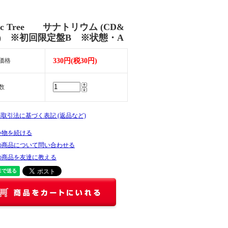
stic Tree サナトリウム (CD&
D) ※初回限定盤B ※状態・A
価格
330円(税30円)
数
商取引法に基づく表記 (返品など)
い物を続ける
の商品について問い合わせる
の商品を友達に教える