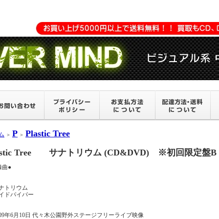
P
Plastic Tree
ム
＞
＞
lastic Tree サナトリウム (CD&DVD) ※初回限定
録曲●
 サナトリウム
 パイドパイパー
 2009年6月10日 代々木公園野外ステージフリーライブ映像